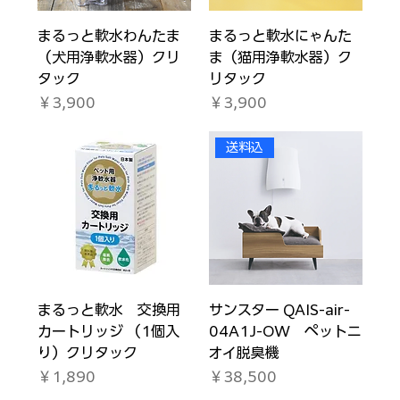
まるっと軟水わんたま
まるっと軟水にゃんた
（犬用浄軟水器）クリ
ま（猫用浄軟水器）ク
タック
リタック
価格
価格
￥3,900
￥3,900
送料込
まるっと軟水 交換用
サンスター QAIS-air-
カートリッジ （1個入
04A1J-OW ペットニ
り）クリタック
オイ脱臭機
価格
価格
￥1,890
￥38,500