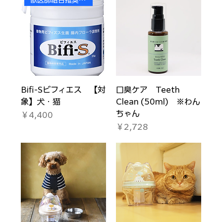
Bifi-Sビフィエス 【対
口臭ケア Teeth
象】犬・猫
Clean (50ml) ※わん
ちゃん
価格
￥4,400
価格
￥2,728