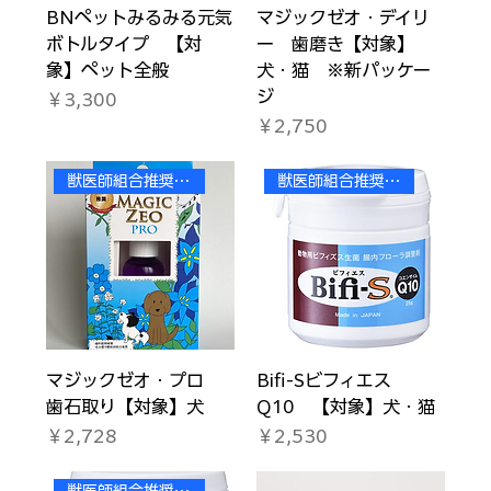
BNペットみるみる元気
マジックゼオ・デイリ
ボトルタイプ 【対
ー 歯磨き【対象】
象】ペット全般
犬・猫 ※新パッケー
ジ
価格
￥3,300
価格
￥2,750
獣医師組合推奨商品
獣医師組合推奨商品
マジックゼオ・プロ
Bifi-Sビフィエス
歯石取り【対象】犬
Q10 【対象】犬・猫
価格
価格
￥2,728
￥2,530
獣医師組合推奨商品