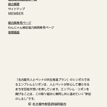
組合概要
サイトマップ
​MEMBER
組合員専用ページ
わんにゃん検診協力病院専用ページ
管理画面
「名古屋市人とペットの共生推進プラン」のシンボルであ
るエンブレムとリボンは、人とペットが安心して暮らせる
まちを目指す想いを表しています。エンブレム・リボンを
掲げることは、この取り組みに賛同し共に進めていく“参加
のしるし”です。
©
名古屋市獣医師協同組合