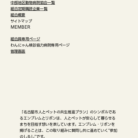
中部地区動物病院協会一覧
組合定期購読企業一覧
組合概要
サイトマップ
​MEMBER
組合員専用ページ
わんにゃん検診協力病院専用ページ
管理画面
「名古屋市人とペットの共生推進プラン」のシンボルであ
るエンブレムとリボンは、人とペットが安心して暮らせる
まちを目指す想いを表しています。エンブレム・リボンを
掲げることは、この取り組みに賛同し共に進めていく“参加
のしるし”です。