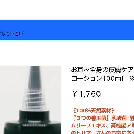
クして下さい
お耳～全身の皮膚ケア
ローション100ml 
価
￥1,760
格
《100％天然素材》
『３つの善玉菌』乳酸菌･
ムリーフエキス、高機能ア
のトリマーさんのお声に応