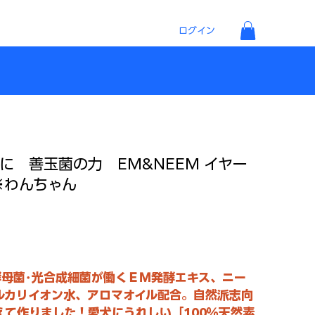
ログイン
に 善玉菌の力 EM&NEEM イヤー
※わんちゃん
酵母菌･光合成細菌が働くＥＭ発酵エキス、ニー
ルカリイオン水、アロマオイル配合。自然派志向
えて作りました！愛犬にうれしい「100％天然素