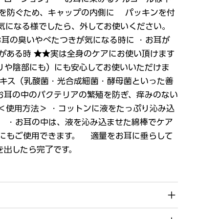
れを防ぐため、キャップの内側に パッキンを付
気になる様でしたら、外してお使いください。
耳の臭いやべたつきが気になる時に ・お耳が
みがある時 ★★実は全身のケアにお使い頂けます
りや陰部にも）にも安心してお使いいただけま
エキス（乳酸菌・光合成細菌・酵母菌といった善
お耳の中のバクテリアの繁殖を防ぎ、痒みのない
＜使用方法＞ ・コットンに液をたっぷり沁み込
。 ・お耳の中は、液を沁み込ませた綿棒でケア
浄にもご使用できます。 適量をお耳に垂らして
を出したら完了です。