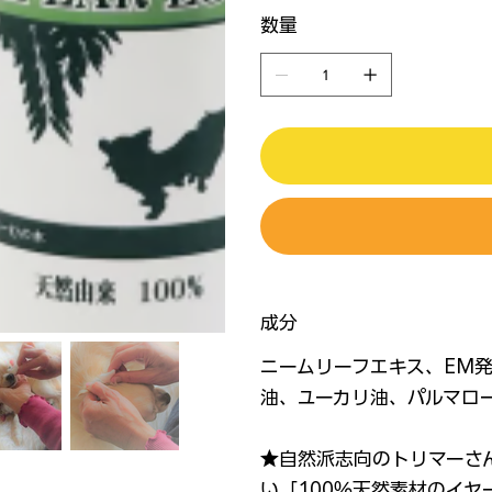
数量
成分
ニームリーフエキス、EM
油、ユーカリ油、パルマロ
★自然派志向のトリマーさ
い「100％天然素材のイ