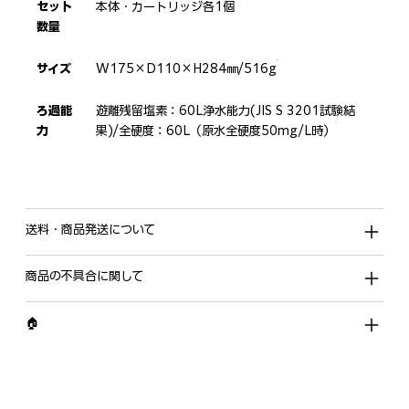
セット
本体・カートリッジ各1個
数量
サイズ
W175×D110×H284㎜/516g
ろ過能
遊離残留塩素：60L浄水能力(JIS S 3201試験結
力
果)/全硬度：60L（原水全硬度50mg/L時）
送料・商品発送について
商品の不具合に関して
🏠