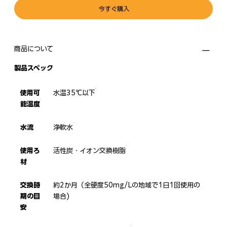
今すぐ購入
商品について
製品スペック
使用可
水温35℃以下
能温度
水流
浄軟水
使用ろ
活性炭・イオン交換樹脂
材
交換時
約2か月（全硬度50mg/Lの地域で1日1回使用の
期の目
場合)
安