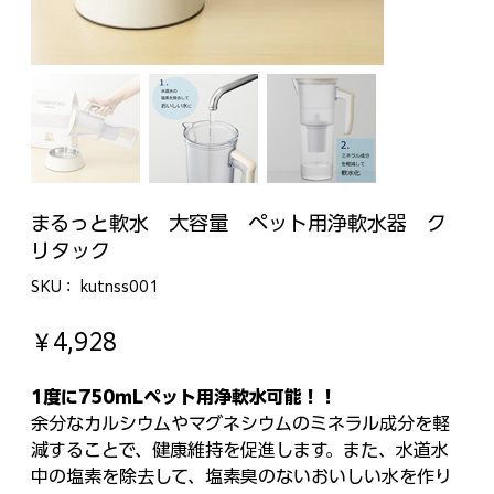
まるっと軟水 大容量 ペット用浄軟水器 ク
リタック
SKU：
SKU：
kutnss001
kutnss001
価
￥4,928
格
1度に750ｍLペット用浄軟水可能！！
余分なカルシウムやマグネシウムのミネラル成分を軽
減することで、健康維持を促進します。また、水道水
中の塩素を除去して、塩素臭のないおいしい水を作り