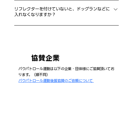
いいえ、この運動に参加している「参加動物病院」のみ
病院でご相談ください。
でのお渡しとなります。
リフレクターを付けていないと、ドッグランなどに
入れなくなりますか？
いいえ、そのような強制力はありません。あくまで、飼
い主様の予防意識を高め、安心の輪を広げるための自主
的な取り組みです。
協賛企業
バウパトロール運動は以下の企業・団体様にご協賛頂いてお
ります。（順不同）
バウパトロール運動後援協賛のご依頼について