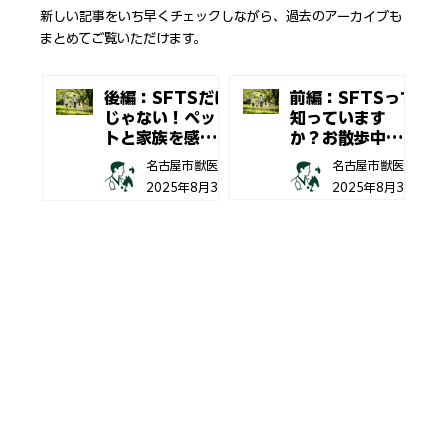
新しい記事をいち早くチェックしながら、過去のアーカイブも
まとめてご覧いただけます。​
後編：SFTSだけ
前編：SFTSって
じゃない！ペッ
知っています
トと家族を感染
か？お散歩中に
症から守る「行
忍び寄るマダニ
名古屋市獣医師協同組合
名古屋市獣医師協同組合
動習慣」とは？
の脅威
2025年8月31日
2025年8月30日