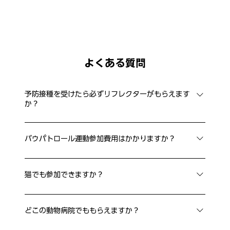
よくある質問
予防接種を受けたら必ずリフレクターがもらえます
か？
リフレクターは「バウパトロール運動」の参加病院で、
指定の予防を受けていただいた方にお渡ししています。
バウパトロール運動参加費用はかかりますか？
かかりつけの病院が参加病院かご確認いただくか、直接
運動への参加自体は無料です。リフレクターは、参加動
お問い合わせください。 ※在庫切れの場合もございま
物病院で指定の予防接種や予防薬の処方を受けられた方
す。ご了承ください。
猫でも参加できますか？
にお渡ししています。 また、予防接種や予防薬の費用
はい、もちろんです。特にマダニが媒介するSFTSは猫
は、動物病院によって異なります。詳しくは、かかりつ
の致死率が非常に高いことが知られています。室内飼い
けまたはお近くの動物病院へ直接お問い合わせくださ
どこの動物病院でももらえますか？
の猫ちゃんでもリスクはゼロではありませんので、ぜひ
い。