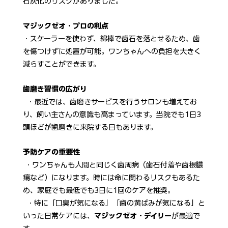
石灰化のリスクがありました。
マジックゼオ・プロの利点
・スケーラーを使わず、綿棒で歯石を落とせるため、歯
を傷つけずに処置が可能。ワンちゃんへの負担を大きく
減らすことができます。
歯磨き習慣の広がり
  ・最近では、歯磨きサービスを行うサロンも増えてお
り、飼い主さんの意識も高まっています。当院でも1日3
頭ほどが歯磨きに来院する日もあります。
予防ケアの重要性
 ・ワンちゃんも人間と同じく歯周病（歯石付着や歯根膿
瘍など）になります。時には命に関わるリスクもあるた
め、家庭でも最低でも3日に1回のケアを推奨。
  ・特に「口臭が気になる」「歯の黄ばみが気になる」と
いった日常ケアには、
マジックゼオ・デイリー
が最適で