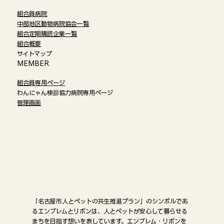
組合員病院
中部地区動物病院協会一覧
組合定期購読企業一覧
組合概要
サイトマップ
​MEMBER
組合員専用ページ
わんにゃん検診協力病院専用ページ
管理画面
「名古屋市人とペットの共生推進プラン」のシンボルであ
るエンブレムとリボンは、人とペットが安心して暮らせる
まちを目指す想いを表しています。エンブレム・リボンを