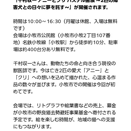
「千村収一 アニーとクリ パステル画展 ～2匹の障
害犬との日々に夢を託す～」が開催されます。
時間は10:00〜16:30（月曜は休館、入場は無料
です）
会場は小牧市公民館（小牧市小牧2丁目107番
地）名鉄小牧線「小牧駅」から徒歩約10分、駐車
場は
約400台
分あり無料です。
千村収一さんは、動物たちの命と向き合う現役の
獣医師です。今は亡き2匹の愛犬「アニー」と
「クリ」への想いを込めて描かれた、心温まる作
品の数々が並びます。小牧市での開催は今回が初
めてです。
会場では、リトグラフや絵葉書などの売上、募金
が小牧市の野良猫去勢避妊事業基金へ寄付される
予定です。絵を楽しむ時間が、地域の猫への支援
にもつながります。